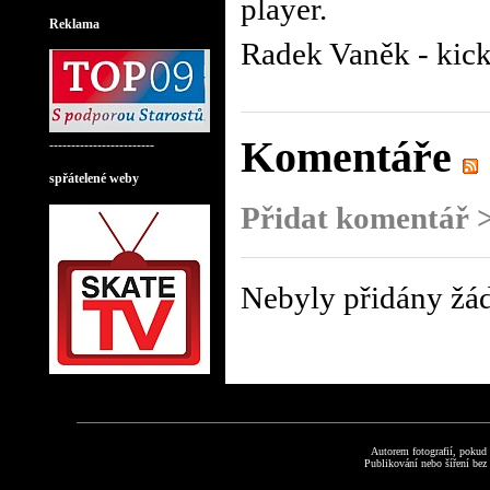
player.
Retro Music Hall
Reklama
Radek Vaněk - kick
Komentáře
------------------------
spřátelené weby
Přidat komentář 
Nebyly přidány žá
Autorem fotografií, pokud
Publikování nebo šíření bez