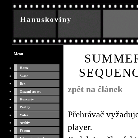
Hanuskoviny
O sportu
Menu
SUMMER
SEQUENC
Home
Skate
Box
zpět na článek
Ostatní sporty
Koncerty
Profily
Přehrávač vyžaduje
Videa
Archiv
player.
Fórum