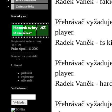
Radek Vaněk - faki
Info + download
Zajímavé linky
Novinky na:
Přehrávač vyžaduje
player.
Radek Vaněk - fs ki
Regionální sněm strany
TOP 09
Praha západ 1.11.2009
---------------------
Koncert za nezávislé
mediální rady
Přehrávač vyžaduje
---------------------
Uživatel
Křest časopisu playboy č.11-
player.
2008
přihlásit
---------------------
registrace
Modní přehlídka návrháře
uživatelé
Radek Vaněk - hard
Bruno Banani
---------------------
Vyhledávání
Poslední rozloučení s rádiem
Wave 28.1.09
---------------------
Koncert CHCI WAVE
Přehrávač vyžaduje
ZPĚT!
třetí nedožité FM
narozeniny Radia Wave, Praha