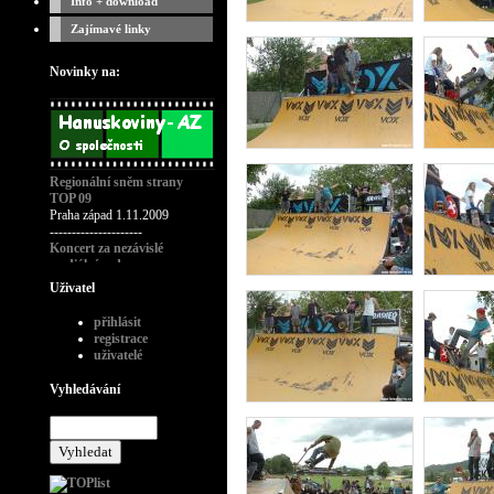
Info + download
Zajímavé linky
Novinky na:
Regionální sněm strany
TOP 09
Praha západ 1.11.2009
---------------------
Koncert za nezávislé
mediální rady
---------------------
Uživatel
Křest časopisu playboy č.11-
2008
přihlásit
---------------------
registrace
Modní přehlídka návrháře
uživatelé
Bruno Banani
---------------------
Vyhledávání
Poslední rozloučení s rádiem
Wave 28.1.09
---------------------
Koncert CHCI WAVE
ZPĚT!
třetí nedožité FM
narozeniny Radia Wave, Praha