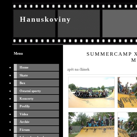
Hanuskoviny
O sportu
SUMMERCAMP X
Menu
M
Home
zpět na článek
Skate
Box
Ostatní sporty
Koncerty
Profily
Videa
Archiv
Fórum