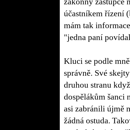
zákonný zástupce n
účastníkem řízení (
mám tak informace 
"jedna paní povídal
Kluci se podle mně
správně. Své skejty
druhou stranu když 
dospělákům šanci n
asi zabránili újmě 
žádná ostuda. Tak