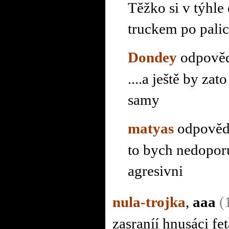
Těžko si v týhle
truckem po palici
Dondey
odpověd
....a ještě by za
samy
matyas
odpověd
to bych nedoporu
agresivni
nula-trojka
,
aaa
(
zasraníí hnusáci fe