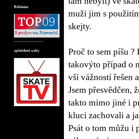
tam nebyli) ve ska
Retro Music Hall
Reklama
muži jim s použitím
skejty.
------------------------
Proč to sem píšu ? 
spřátelené weby
takovýto případ o n
vší vážností řešen 
Jsem přesvědčen, že
takto mimo jiné i p
kluci zachovali a ja
Psát o tom můžu i p