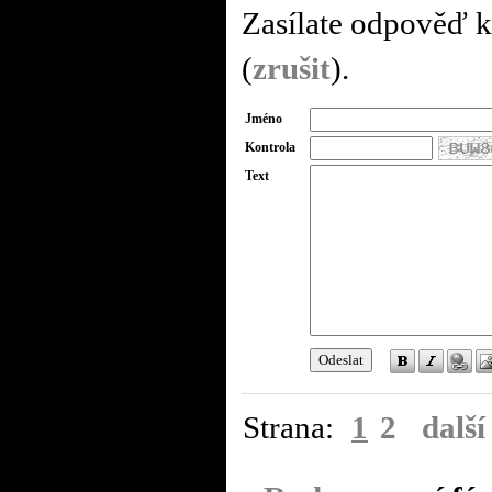
Zasílate odpověď k
(
zrušit
).
Jméno
Kontrola
Text
Strana:
1
2
další