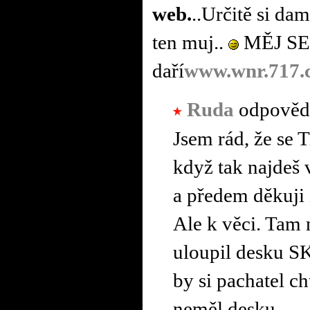
web.
..Určitě si d
ten muj..
MĚJ SE f
daří
www.wnr.717.
Ruda
odpověd
Jsem rád, že se 
když tak najdeš 
a předem děkuji 
Ale k věci. Tam 
uloupil desku S
by si pachatel ch
neměl desku.