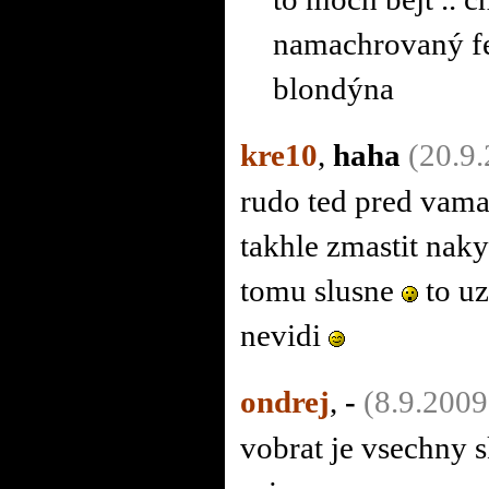
namachrovaný fet
blondýna
kre10
,
haha
(20.9
rudo ted pred va
takhle zmastit naky
tomu slusne
to uz
nevidi
ondrej
,
-
(8.9.2009
vobrat je vsechny 