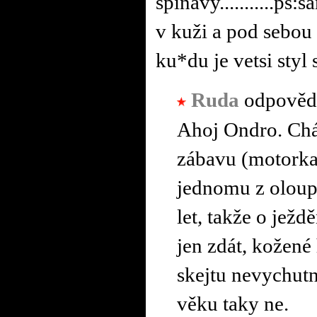
spinavy...........ps:
v kuži a pod sebou 
ku*du je vetsi styl
Ruda
odpověd
Ahoj Ondro. Chá
zábavu (motorka,
jednomu z oloupe
let, takže o ježd
jen zdát, kožené 
skejtu nevychutn
věku taky ne.