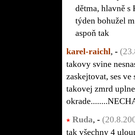
dětma, hlavně s 
týden bohužel m
aspoň tak
karel-raichl
,
-
(23
takovy svine nesna
zaskejtovat, ses ve
takovej zmrd uplne 
okrade........NECHA
Ruda
,
-
(20.8.20
tak všechny 4 uloup