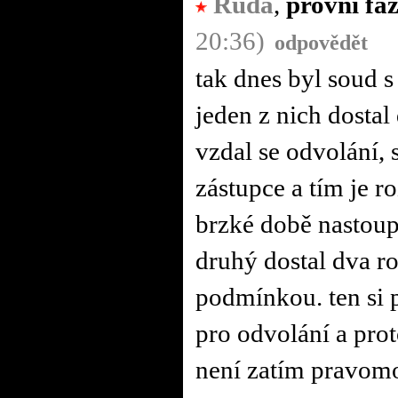
Ruda
,
provní fáz
20:36)
odpovědět
tak dnes byl soud s
jeden z nich dosta
vzdal se odvolání, s
zástupce a tím je 
brzké době nastoup
druhý dostal dva r
podmínkou. ten si 
pro odvolání a pro
není zatím pravom