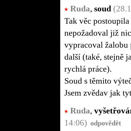
Ruda
,
soud
(28.
Tak věc postoupila 
nepožadoval již nic
vypracoval žalobu p
další (také, stejně j
rychlá práce).
Soud s těmito výte
Jsem zvědav jak tyt
Ruda
,
vyšetřová
14:06)
odpovědět