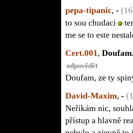
pepa-tipanic
,
-
(16
to sou chudaci
ten
me se to este nesta
Cert.001
,
Doufam.
odpovědět
Doufam, ze ty spin
David-Maxim
,
-
(
Neřikám nic, souhl
přístup a hlavně re
nebylo a zjevně to 