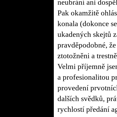
neubrání ani dospělý
Pak okamžitě ohlásil
konala (dokonce se 
ukadených skejtů zaj
pravděpodobné, že 
ztotožněni a trestně
Velmi příjemně jse
a profesionalitou p
provedení prvotních
dalších svědků, prá
rychlostí předání 