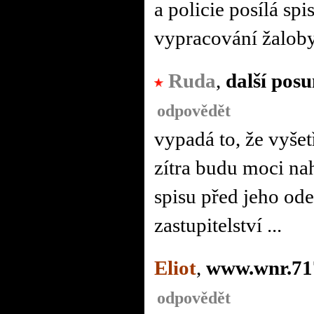
a policie posílá spis
vypracování žalob
Ruda
,
další pos
odpovědět
vypadá to, že vyšet
zítra budu moci na
spisu před jeho ode
zastupitelství ...
Eliot
,
www.wnr.71
odpovědět