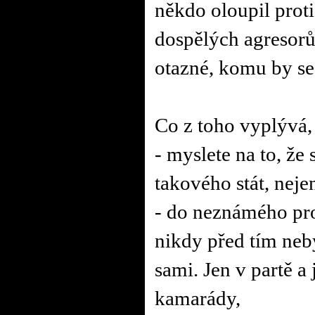
někdo oloupil prot
dospělých agresorů
otazné, komu by se 
Co z toho vyplývá,
- myslete na to, že
takového stát, nej
- do neznámého pros
nikdy před tím neb
sami. Jen v partě a 
kamarády,