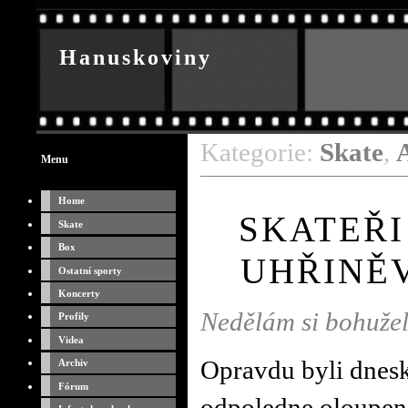
Hanuskoviny
Kategorie:
Skate
,
O sportu
Menu
Home
SKATEŘI
Skate
Box
UHŘINĚV
Ostatní sporty
Koncerty
Nedělám si bohužel
Profily
Videa
Opravdu byli dneska
Archiv
Fórum
odpoledne oloupeni