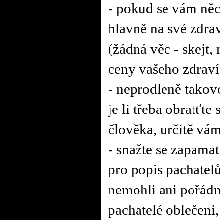
- pokud se vám něc
hlavně na své zdraví
(žádná věc - skejt,
ceny vašeho zdraví
- neprodleně takov
je li třeba obratťte
člověka, určitě vá
- snažte se zapamat
pro popis pachatelů
nemohli ani pořádn
pachatelé oblečeni,