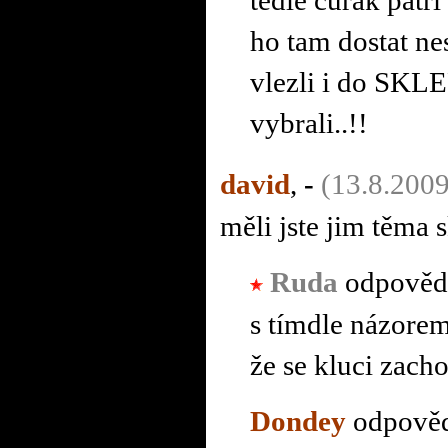
ho tam dostat n
vlezli i do SKL
vybrali..!!
david
,
-
(13.8.2009
měli jste jim těma 
Ruda
odpověd
s tímdle názorem
že se kluci zacho
Dondey
odpověd