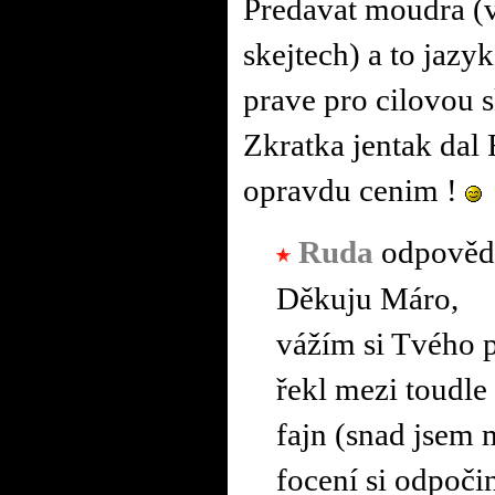
Predavat moudra (v
skejtech) a to jaz
prave pro cilovou s
Zkratka jentak dal
opravdu cenim !
Ruda
odpověd
Děkuju Máro,
vážím si Tvého 
řekl mezi toudle
fajn (snad jsem m
focení si odpoči