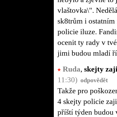
vlaštovka\". Nedělá
sk8trům i ostatním
policie iluze. Fandi
ocenit ty rady v tv
jimi budou mladí ří
Ruda
,
skejty zaj
11:30)
odpovědět
Takže pro poškoze
4 skejty policie za
příští týden budou