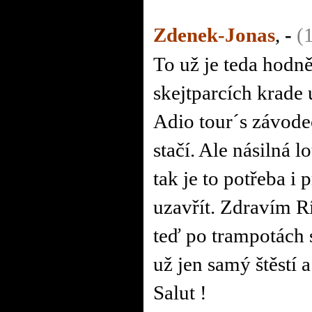
Zdenek-Jonas
,
-
(
To už je teda hodně
skejtparcích krade 
Adio tour´s závode
stačí. Ale násilná l
tak je to potřeba i p
uzavřít. Zdravím R
teď po trampotách 
už jen samý štěstí 
Salut !