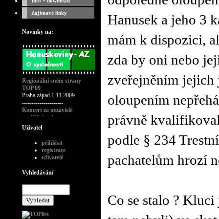
Info + download
Zajímavé linky
Hanusek a jeho 3 k
Novinky na:
mám k dispozici, a
zda by oni nebo jej
zveřejněním jejich 
Regionální sněm strany
TOP 09
Praha západ 1.11.2009
oloupením nepřehán
---------------------
Koncert za nezávislé
právně kvalifikoval
mediální rady
---------------------
Uživatel
Křest časopisu playboy č.11-
podle § 234 Trestn
2008
přihlásit
---------------------
registrace
Modní přehlídka návrháře
pachatelům hrozí ně
uživatelé
Bruno Banani
---------------------
Vyhledávání
Poslední rozloučení s rádiem
Wave 28.1.09
---------------------
Co se stalo ? Kluci
Koncert CHCI WAVE
ZPĚT!
třetí nedožité FM
narozeniny Radia Wave, Praha