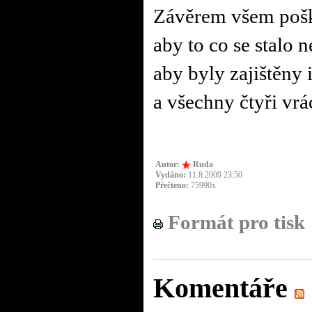
Závěrem všem poš
aby to co se stalo 
aby byly zajištěny 
a všechny čtyři vr
Autor:
Ruda
Vydáno:
11.8.2009 23:50
Přečteno:
75990x
Formát pro tisk
Komentáře