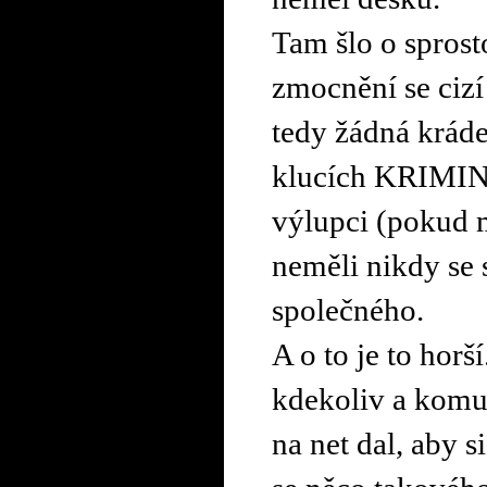
Tam šlo o spros
zmocnění se cizí 
tedy žádná krád
klucích KRIMI
výlupci (pokud 
neměli nikdy se
společného.
A o to je to horš
kdekoliv a komuk
na net dal, aby 