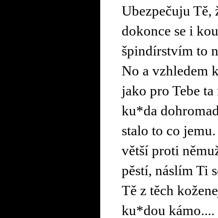
Ubezpečuju Tě, ž
dokonce se i kou
špindírstvím to n
No a vzhledem k 
jako pro Tebe ta
ku*da dohromady
stalo to co jemu.
větší proti němu
pěstí, náslím Ti
Tě z těch kožene
ku*dou kámo....