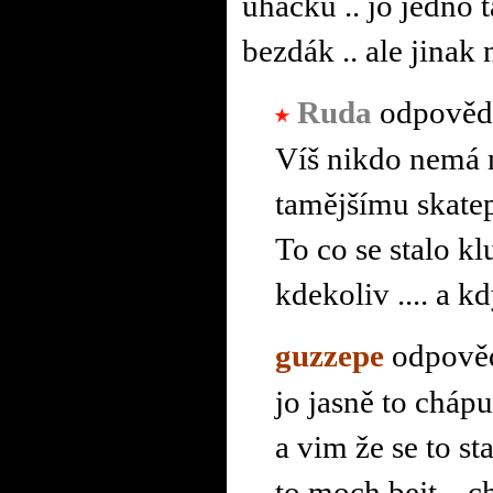
uháčku .. jo jedno 
bezdák .. ale jinak n
Ruda
odpověd
Víš nikdo nemá n
tamějšímu skate
To co se stalo k
kdekoliv .... a k
guzzepe
odpově
jo jasně to chápu
a vim že se to s
to moch bejt .. 