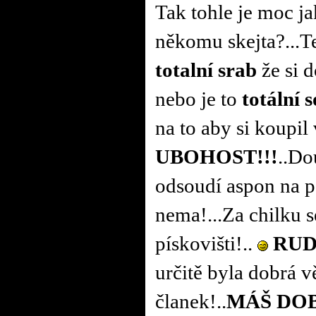
Tak tohle je moc j
někomu skejta?...Te
totalní srab
že si 
nebo je to
totální s
na to aby si koupil 
UBOHOST!!!
..Do
odsoudí aspon na p
nema!...Za chilku s
pískovišti!..
RU
určitě byla dobrá v
članek!..
MÁŠ DOB