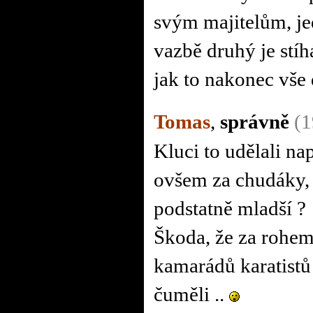
svým majitelům, je
vazbě druhý je stí
jak to nakonec vše
Tomas
,
správně
(1
Kluci to udělali na
ovšem za chudáky, k
podstatně mladší ?
Škoda, že za rohem 
kamarádů karatistů 
čuměli ..