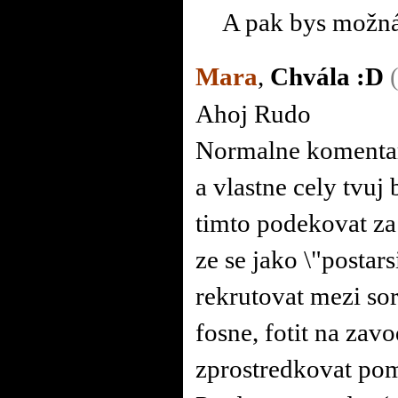
A pak bys možná p
Mara
,
Chvála :D
Ahoj Rudo
Normalne komentare
a vlastne cely tvuj
timto podekovat za 
ze se jako \"postar
rekrutovat mezi sor
fosne, fotit na zav
zprostredkovat po