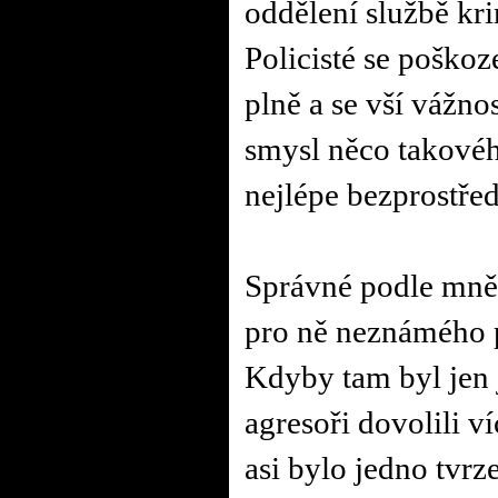
oddělení službě kri
Policisté se poško
plně a se vší vážno
smysl něco takového
nejlépe bezprostřed
Správné podle mně b
pro ně neznámého p
Kdyby tam byl jen 
agresoři dovolili v
asi bylo jedno tvrz