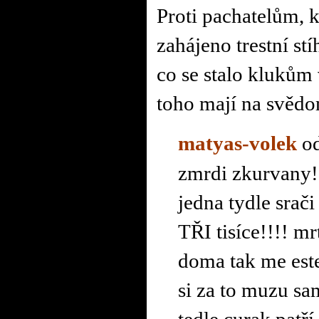
Proti pachatelům, k
zahájeno trestní stí
co se stalo klukům 
toho mají na svědo
matyas-volek
od
zmrdi zkurvany!
jedna tydle srači
TŘI tisíce!!!! m
doma tak me este
si za to muzu sam
tedle curak patří