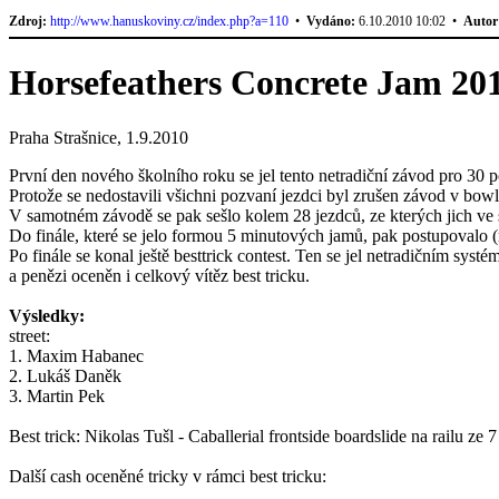
Zdroj:
http://www.hanuskoviny.cz/index.php?a=110
•
Vydáno:
6.10.2010 10:02 •
Autor
Horsefeathers Concrete Jam 20
Praha Strašnice, 1.9.2010
První den nového školního roku se jel tento netradiční závod pro 30
Protože se nedostavili všichni pozvaní jezdci byl zrušen závod v bowlu, 
V samotném závodě se pak sešlo kolem 28 jezdců, ze kterých jich ve s
Do finále, které se jelo formou 5 minutových jamů, pak postupovalo (mi
Po finále se konal ještě besttrick contest. Ten se jel netradičním sy
a penězi oceněn i celkový vítěz best tricku.
Výsledky:
street:
1. Maxim Habanec
2. Lukáš Daněk
3. Martin Pek
Best trick: Nikolas Tušl - Caballerial frontside boardslide na railu ze 7
Další cash oceněné tricky v rámci best tricku: