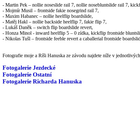
- Martin Pek – nollie noseslide rail 7, nollie nosebluntslide rail 7, kickf
- Mojmír Musil – frontside fakie nosegrind rail 7,
- Maxim Habanec – nollie heelflip boardslide,
- Matěj Hakl – nollie backside heelflip 7, fakie flip 7,
- Lukáš Daněk – switch flip boardslide revert,
- Honza Minol - inward heelflip 5 – 0 zídka, kickflip frontside bluntsli
- Nikolas Tušl – frontside feeble revert a caballerial frontside boardsli
Fotografie moje a Ríši Hanuska ze závodu najdete níže v jednotlivých 
Fotogalerie Jezdecké
Fotogalerie Ostatní
Fotogalerie Richarda Hanuska