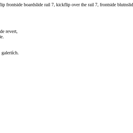
lip frontside boardslide rail 7, kickflip over the rail 7, frontside blutnsli
de revert,
de.
galeriích.