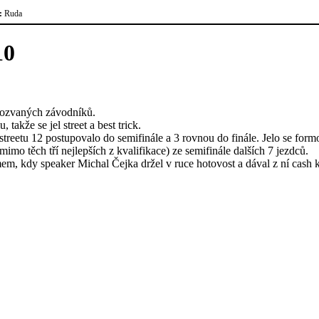
:
Ruda
10
 pozvaných závodníků.
takže se jel street a best trick.
treetu 12 postupovalo do semifinále a 3 rovnou do finále. Jelo se form
mo těch tří nejlepších z kvalifikace) ze semifinále dalších 7 jezdců.
stémem, kdy speaker Michal Čejka držel v ruce hotovost a dával z ní cas