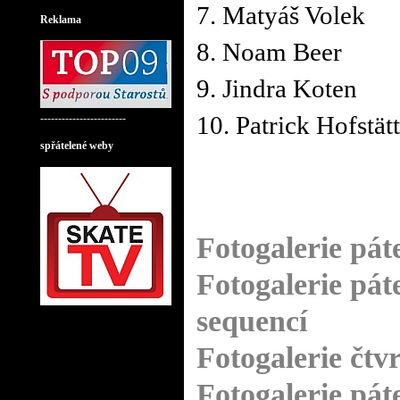
Retro Music Hall
7. Matyáš Volek
Reklama
8. Noam Beer
9. Jindra Koten
10. Patrick Hofstät
------------------------
spřátelené weby
Fotogalerie pát
Fotogalerie pát
sequencí
Fotogalerie čtvr
Fotogalerie pát