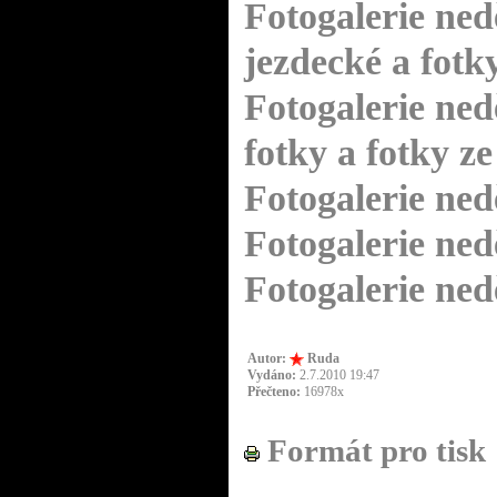
Fotogalerie nedě
jezdecké a fotk
Fotogalerie ned
fotky a fotky z
Fotogalerie nedě
Fotogalerie nedě
Fotogalerie nedě
Autor:
Ruda
Vydáno:
2.7.2010 19:47
Přečteno:
16978x
Formát pro tisk