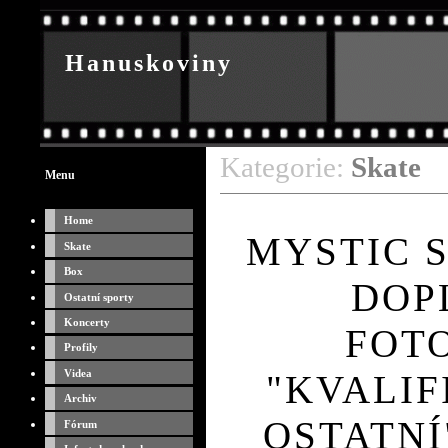
Hanuskoviny
Kategorie:
Skate
O sportu
Menu
Home
MYSTIC S
Skate
Box
DOP
Ostatní sporty
Koncerty
FOT
Profily
Videa
"KVALI
Archiv
OSTATNÍ
Fórum