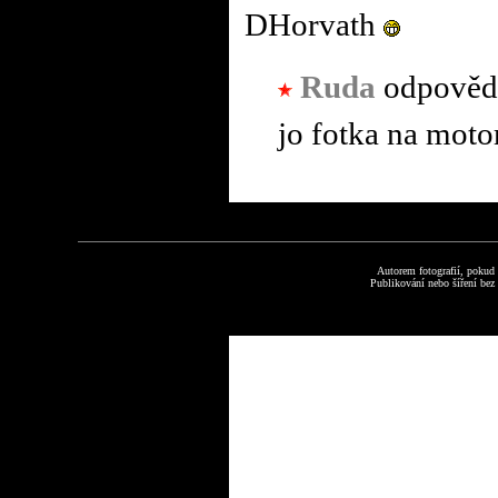
DHorvath
Ruda
odpověd
jo fotka na moto
Autorem fotografií, pokud
Publikování nebo šíření bez