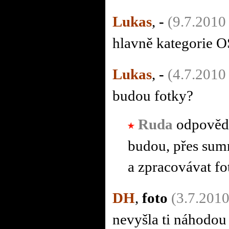
Lukas
,
-
(9.7.2010
hlavně kategorie O
Lukas
,
-
(4.7.2010
budou fotky?
Ruda
odpověd
budou, přes sum
a zpracovávat fot
DH
,
foto
(3.7.2010
nevyšla ti náhodou