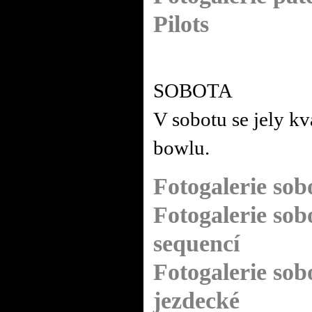
Pilots
SOBOTA
V sobotu se jely kva
bowlu.
Fotogalerie sob
Fotogalerie sob
sequencí
Fotogalerie sob
jezdecké