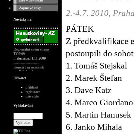
Info + download
Zajímavé linky
2.-4.7. 2010, Prah
Novinky na:
PÁTEK
Z předkvalifikace 
Regionální sněm strany
postoupili do sobot
TOP 09
Praha západ 1.11.2009
---------------------
1. Tomáš Stejskal
Koncert za nezávislé
mediální rady
2. Marek Štefan
---------------------
Uživatel
Křest časopisu playboy č.11-
2008
přihlásit
3. Dave Katz
---------------------
registrace
Modní přehlídka návrháře
uživatelé
Bruno Banani
4. Marco Giordano
---------------------
Vyhledávání
Poslední rozloučení s rádiem
5. Martin Hanusek
Wave 28.1.09
---------------------
Koncert CHCI WAVE
6. Janko Mihala
ZPĚT!
třetí nedožité FM
narozeniny Radia Wave, Praha